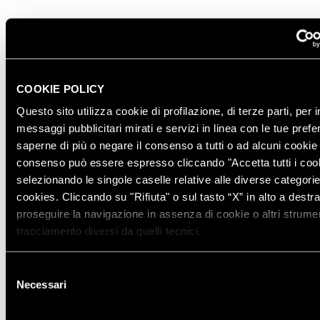
DELLE BOLLICINE DI
MONTAGNA
07.07.2026
APRE UN NUOVO FERRARI
COOKIE POLICY
SPAZIO BOLLICINE
Questo sito utilizza cookie di profilazione, di terze parti, per i
ALL’AEROPORTO DI ROMA
messaggi pubblicitari mirati e servizi in linea con le tue pref
FIUMICINO
saperne di più o negare il consenso a tutti o ad alcuni cooki
consenso può essere espresso cliccando "Accetta tutti i coo
selezionando le singole caselle relative alle diverse categorie
cookies. Cliccando su "Rifiuta" o sul tasto “X” in alto a destra
TORNA AL JOURNAL
proseguire la navigazione in assenza di cookie o altri strumen
tracciamento diversi da quelli tecnici.
Selezione
PRECEDENTE
SUCCESSIVO
Necessari
del
consenso