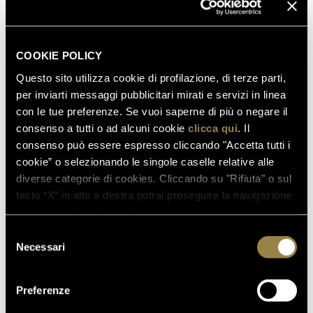
COOKIE POLICY
Questo sito utilizza cookie di profilazione, di terze parti,
per inviarti messaggi pubblicitari mirati e servizi in linea
con le tue preferenze. Se vuoi saperne di più o negare il
consenso a tutti o ad alcuni cookie
clicca qui
. Il
consenso può essere espresso cliccando "Accetta tutti i
cookie” o selezionando le singole caselle relative alle
diverse categorie di cookies. Cliccando su "Rifiuta" o sul
tasto “X” in alto a destra potrai proseguire la navigazione
in assenza di cookie o altri strumenti di tracciamento
diversi da quelli tecnici.
Selezione
Necessari
del
consenso
read also
Preferenze