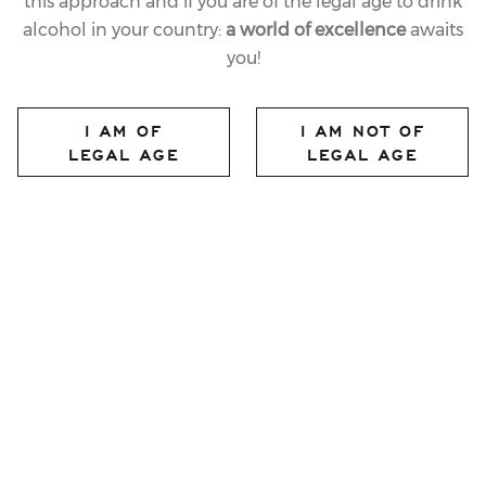
this approach and if you are of the legal age to drink
alcohol in your country:
a world of excellence
awaits
you!
20.09.2011
LAST
I AM OF
I AM NOT OF
20 YEARS OF THE
LEGAL AGE
LEGAL AGE
ERMENEGILDO ZEGNA
GROUP IN CHINA
CELEBRATED WITH
FERRARI BUBBLES IN
BEIJING
share article