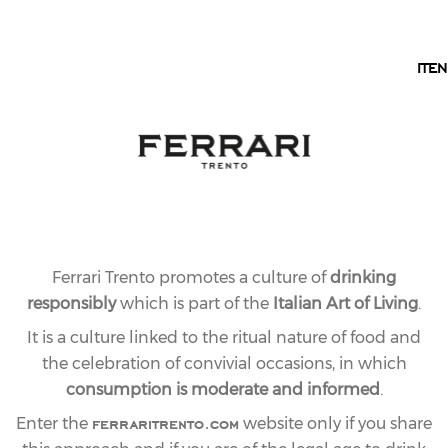
EN
IT
EN
CLASSIC LINE
FERRARI ROSÉ
Made from a cuvée of Pinot Noir vinified as a rosé and
Chardonnay, this Trentodoc is delicate yet endlessly
intriguing, with a charm that never goes out of style
Ferrari Trento promotes a culture of
drinking
responsibly
which is part of the
Italian Art of Living
.
It is a culture linked to the ritual nature of food and
the celebration of convivial occasions, in which
consumption is moderate and informed
.
ferraritrento.com
Enter the
website only if you share