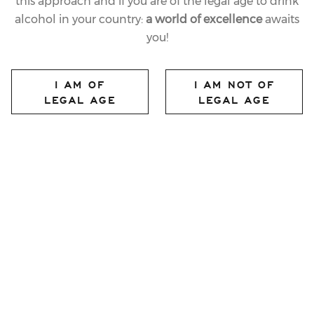
this approach and if you are of the legal age to drink
alcohol in your country:
a world of excellence
awaits
you!
I AM OF
I AM NOT OF
LEGAL AGE
LEGAL AGE
TIMELESS