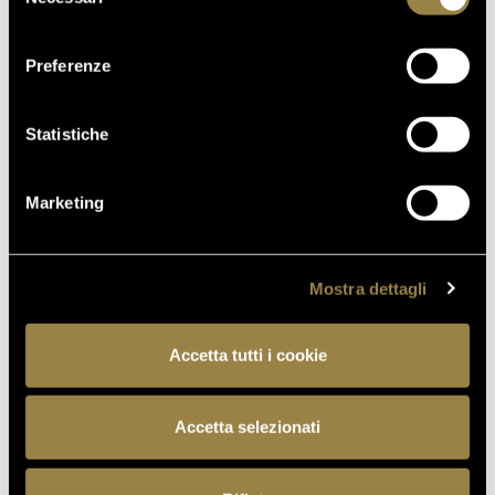
del
consenso
Wine
Wine
Preferenze
Spectator
Advocate
2024
2021
Statistiche
Marketing
Mostra dettagli
Accetta tutti i cookie
BACK TO OUR COLLECTIONS
Accetta selezionati