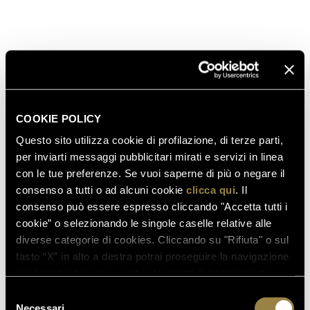
ALCOHOL CONTENT
AVAILABLE FORMATS
COOKIE POLICY
FIRST VINTAGE PRODUCED
Questo sito utilizza cookie di profilazione, di terze parti,
per inviarti messaggi pubblicitari mirati e servizi in linea
con le tue preferenze. Se vuoi saperne di più o negare il
AWARDS
consenso a tutti o ad alcuni cookie
clicca qui
. Il
consenso può essere espresso cliccando "Accetta tutti i
cookie” o selezionando le singole caselle relative alle
diverse categorie di cookies. Cliccando su "Rifiuta" o sul
tasto “X” in alto a destra potrai proseguire la navigazione
in assenza di cookie o altri strumenti di tracciamento
diversi da quelli tecnici.
Selezione
91/100
90/100
Necessari