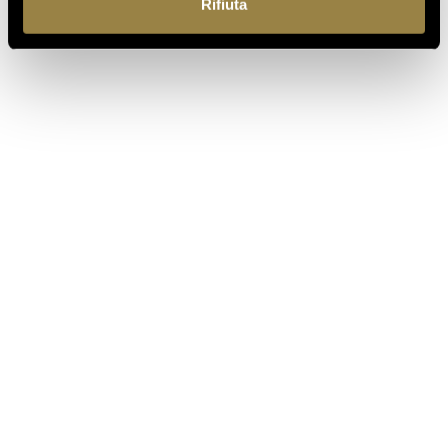
Rifiuta
IT
EN
Ferrari f.lli Lunelli S.p.A.
Trento, Italy
Via del Ponte di Ravina 15
+39 0461 972 311
customercare@ferraritrento.it