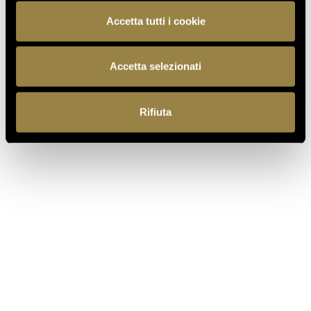
read also
Accetta tutti i cookie
03.08.2026
Accetta selezionati
FERRARI RISERVA LUNELLI
2016 WINS GOLD MEDAL AT
WOW! THE ITALIAN WINE
Rifiuta
COMPETITION 2026
07.07.2026
A NEW FERRARI SPAZIO
BOLLICINE OPENS AT ROME
FIUMICINO AIRPORT
18.05.2026
VILLA MARGON OPEN TO THE
PUBLIC FOR THE ADSI