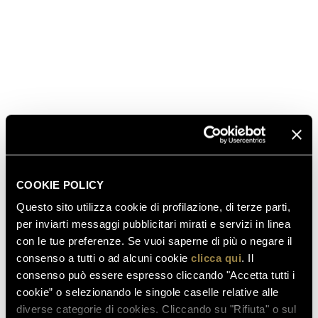
numbered and presented in elegant wooden cases,
the 2007 Collezione is destined for the world’s finest
dining rooms.
A wine for true collectors also opens the door to the
Giulio Ferrari Collectors Clu
b, whose members enjoy
exclusive experiences and privileges.
The 2007 vintage made its debut on October 9, 2025,
at
Casa Maria Luigia in Modena
, celebrated with a
signature lunch by Chef
Massimo Bottura.
To honor
the unveiling, Bottura created a special rendition of
COOKIE POLICY
the legendary filetto alla Rossini, designed to elevate
Questo sito utilizza cookie di profilazione, di terze parti,
the with Giulio Ferrari Collezione 2007: “Shared
per inviarti messaggi pubblicitari mirati e servizi in linea
Italian Pursuit of Magnificence: Rossini in sound and
con le tue preferenze. Se vuoi saperne di più o negare il
taste, Ferrari in bubbles and terroir.”
consenso a tutti o ad alcuni cookie
clicca qui
. Il
consenso può essere espresso cliccando "Accetta tutti i
cookie” o selezionando le singole caselle relative alle
diverse categorie di cookies. Cliccando su "Rifiuta" o sul