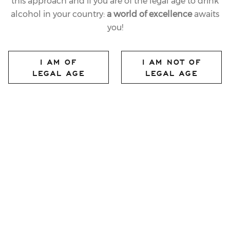
this approach and if you are of the legal age to drink
alcohol in your country:
a world of excellence
awaits
you!
I AM OF
I AM NOT OF
LEGAL AGE
LEGAL AGE
10.10.2025
LAST