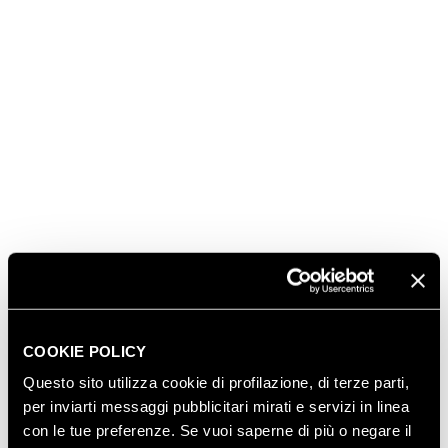
legame con il territorio e le sue tradizioni
enogastronomiche.
Per farlo, hanno riunito una giuria di dieci grandi
personalità della cultura, delle istituzioni, del
giornalismo e dell'imprenditoria del nostro Paese,
che si appresta dunque a decretare l'articolo vincitore
di questa edizione, premiato durante l'evento
ufficiale a maggio.
https://www.ferraritrento.com/premioferrari
-
Sito
dedicato al
Premio Ferrari - Titolo, Copertina e
Articolo dell'Anno
COOKIE POLICY
SCOPRI ANCHE
Questo sito utilizza cookie di profilazione, di terze parti,
per inviarti messaggi pubblicitari mirati e servizi in linea
con le tue preferenze. Se vuoi saperne di più o negare il