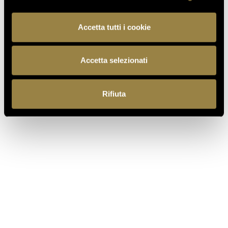
ALL’AEROPORTO DI ROMA
FIUMICINO
Accetta tutti i cookie
Accetta selezionati
TORNA AL JOURNAL
Rifiuta
PRECEDENTE
SUCCESSIVO
IT
EN