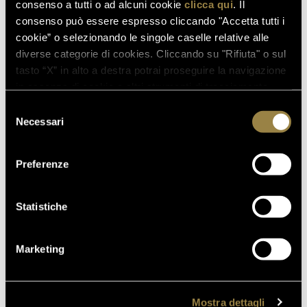
consenso a tutti o ad alcuni cookie
clicca qui
. Il
03.08.2026
consenso può essere espresso cliccando "Accetta tutti i
FERRARI RISERVA LUNELLI
cookie” o selezionando le singole caselle relative alle
2016 CONQUISTA LA MEDAGLIA
diverse categorie di cookies. Cliccando su "Rifiuta" o sul
D’ORO A WOW! THE ITALIAN
tasto “X” in alto a destra potrai proseguire la navigazione
WINE COMPETITION 2026
in assenza di cookie o altri strumenti di tracciamento
diversi da quelli tecnici.
Selezione
Necessari
del
consenso
16.07.2026
FERRARI TRENTO AL
Preferenze
TRENTODOC FESTIVAL 2026:
UN VIAGGIO TRA IL FASCINO
Statistiche
DEL TEMPO E L’ECCELLENZA
DELLE BOLLICINE DI
MONTAGNA
Marketing
07.07.2026
APRE UN NUOVO FERRARI
Mostra dettagli
SPAZIO BOLLICINE