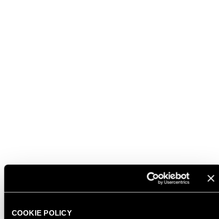
L’iniziativa mira a valorizzare il patrimonio storico,
artistico e paesaggistico italiano e a sensibilizzare
sull’importanza della sua tutela e conservazione.
Informazioni e modalità di prenotazione
La partecipazione è possibile
previa prenotazione
online
.
Le prenotazioni possono essere effettuate tramite il
sito ufficiale ADSI
: attraverso una
semplice e breve
registrazione
sarà possibile selezionare
il numero dei
posti disponibili
e
la fascia oraria desiderata
.
https://www.associazionedimorestoricheitaliane.it/event
dimora/474436/?tab=trentino-alto-adige-
suedtirol&prov=trento&lan=it
SCOPRI ANCHE
COOKIE POLICY