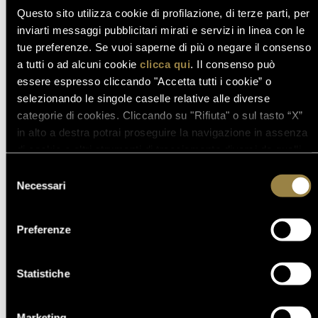
Questo sito utilizza cookie di profilazione, di terze parti, per
inviarti messaggi pubblicitari mirati e servizi in linea con le
tue preferenze. Se vuoi saperne di più o negare il consenso
03.08.2026
a tutti o ad alcuni cookie
clicca qui
. Il consenso può
FERRARI RISERVA LUNELLI
essere espresso cliccando "Accetta tutti i cookie” o
2016 CONQUISTA LA MEDAGLIA
selezionando le singole caselle relative alle diverse
D’ORO A WOW! THE ITALIAN
categorie di cookies. Cliccando su "Rifiuta" o sul tasto “X”
WINE COMPETITION 2026
in alto a destra potrai proseguire la navigazione in assenza
di cookie o altri strumenti di tracciamento diversi da quelli
tecnici.
Selezione
16.07.2026
Necessari
del
FERRARI TRENTO AL
consenso
TRENTODOC FESTIVAL 2026:
Preferenze
UN VIAGGIO TRA IL FASCINO
DEL TEMPO E L’ECCELLENZA
DELLE BOLLICINE DI
Statistiche
MONTAGNA
07.07.2026
Marketing