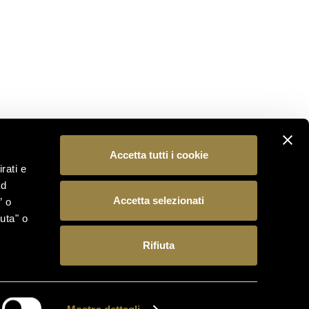
Trento.
SUBSCRIBE
FOLLOW US
Accetta tutti i cookie
rati e
ad
Accetta selezionati
” o
uta" o
Rifiuta
 15, 38123 Trento (Italia) – Reg. Imp./C.F./P.IVA
antineferrari.it