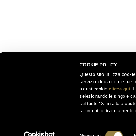
Partnersh
customercare@ferraritrento.it
Sustainab
Experien
Tours
COOKIE POLICY
Questo sito utilizza cookie 
servizi in linea con le tue
alcuni cookie
clicca qui
. 
selezionando le singole cas
sul tasto “X” in alto a dest
strumenti di tracciamento di
Ferrari F.lli Lunelli S.p.A. –
Società soggetta a di
00123890220 | C
Selezione
Necessari