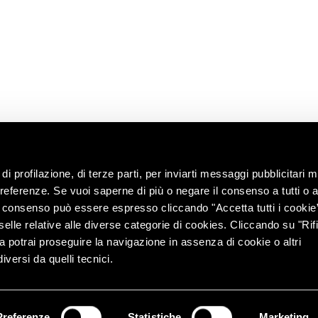
Contacts
ip
Ask the oenologist
ility
ces &
di profilazione, di terze parti, per inviarti messaggi pubblicitari mi
 preferenze. Se vuoi saperne di più o negare il consenso a tutti o 
Il consenso può essere espresso cliccando "Accetta tutti i cookie
elle relative alle diverse categorie di cookies. Cliccando su "Rifi
ra potrai proseguire la navigazione in assenza di cookie o altri
versi da quelli tecnici.
r. e coord. di Lunelli S.p.A. (azionista unico) – Via del Ponte
info@pec.c
ap. Soc. € 7.000.000 i.v. | REA TN 76693 – PEC:
Preferenze
Statistiche
Marketing