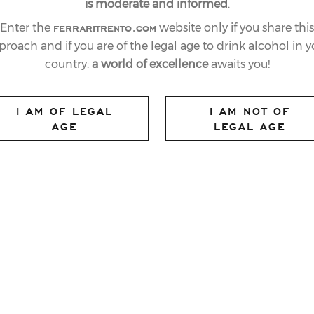
is moderate and informed
.
ferraritrento.com
Enter the
website only if you share this
proach and if you are of the legal age to drink alcohol in y
country:
a world of excellence
awaits you!
I AM OF LEGAL
I AM NOT OF
AGE
LEGAL AGE
PEN TO THE
ADSI NATIONAL