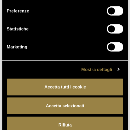
consenso
18.05.2026
Preferenze
VILLA MARGON OPEN TO THE
PUBLIC FOR THE ADSI
NATIONAL DAY
Statistiche
Marketing
BACK TO JOURNAL
Mostra dettagli
Accetta tutti i cookie
PREVIOUS
NEXT
Accetta selezionati
Rifiuta