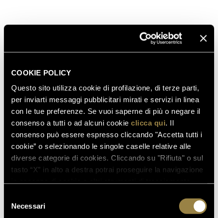
two Ferrari labels, the Perlé and Perlé Rosé.
read also
COOKIE POLICY
03.08.2026
Questo sito utilizza cookie di profilazione, di terze parti,
FERRARI RISERVA LUNELLI
per inviarti messaggi pubblicitari mirati e servizi in linea
2016 WINS GOLD MEDAL AT
con le tue preferenze. Se vuoi saperne di più o negare il
WOW! THE ITALIAN WINE
consenso a tutti o ad alcuni cookie
clicca qui
. Il
COMPETITION 2026
consenso può essere espresso cliccando "Accetta tutti i
cookie” o selezionando le singole caselle relative alle
diverse categorie di cookies. Cliccando su "Rifiuta" o sul
tasto “X” in alto a destra potrai proseguire la navigazione
07.07.2026
in assenza di cookie o altri strumenti di tracciamento
A NEW FERRARI SPAZIO
diversi da quelli tecnici.
Selezione
BOLLICINE OPENS AT ROME
Necessari
del
FIUMICINO AIRPORT