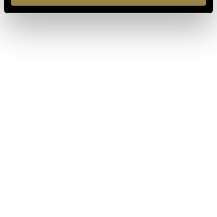
IT
EN
Ferrari f.lli Lunelli S.p.A.
Trento, Italy
Via del Ponte di Ravina 15
+39 0461 972 311
customercare@ferraritrento.it
EXPLORE