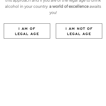
this approach and if you are of the legal age to drink
alcohol in your country:
a world of excellence
awaits
you!
13.04.2011
LAST
I AM OF
I AM NOT OF
FERRARI PERLÉ IS ON
LEGAL AGE
LEGAL AGE
SHOW AT THE
SALONE DEL MOBILE
IN CAFFÈ TRUSSARDI
IN PIAZZA DELLA
SCALA AND IN THE
ZEGNA SHOWROOM